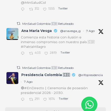
@MinSaludCol
312
1555
Twitter
MinSalud Colombia 🇨🇴 Retuiteado
Ana Maria Vesga
@anavesga_g
·
7 Ago
Comienza esta historia con ilusión e
inmenso compromiso con nuestro país 🇨🇴
#PatriaMilagro
403
2819
Twitter
MinSalud Colombia 🇨🇴 Retuiteado
Presidencia Colombia 🇨🇴
@infopresidencia
·
7 Ago
🔴#EnDirecto | Ceremonia de posesión
presidencial 2026 - 2030.
291
1674
Twitter