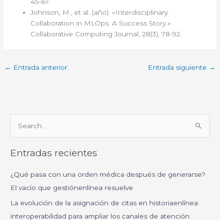
45-67.
Johnson, M., et al. (año). «Interdisciplinary
Collaboration in MLOps: A Success Story.»
Collaborative Computing Journal, 28(3), 78-92.
←
Entrada anterior
Entrada siguiente
→
B
u
Entradas recientes
s
c
¿Qué pasa con una orden médica después de generarse?
a
El vacío que gestiónenlínea resuelve
r
La evolución de la asignación de citas en historiaenlínea:
p
interoperabilidad para ampliar los canales de atención