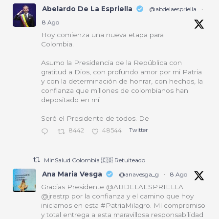
Abelardo De La Espriella
@abdelaespriella
·
8 Ago
Hoy comienza una nueva etapa para
Colombia.
Asumo la Presidencia de la República con
gratitud a Dios, con profundo amor por mi Patria
y con la determinación de honrar, con hechos, la
confianza que millones de colombianos han
depositado en mí.
Seré el Presidente de todos. De
8442
48544
Twitter
MinSalud Colombia 🇨🇴 Retuiteado
Ana Maria Vesga
@anavesga_g
·
8 Ago
Gracias Presidente @ABDELAESPRIELLA
@jrestrp por la confianza y el camino que hoy
iniciamos en esta #PatriaMilagro. Mi compromiso
y total entrega a esta maravillosa responsabilidad