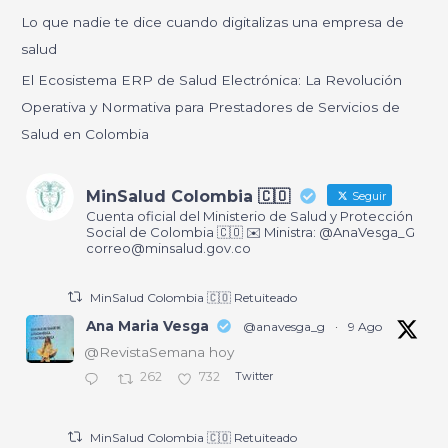
o
Lo que nadie te dice cuando digitalizas una empresa de
r
salud
:
El Ecosistema ERP de Salud Electrónica: La Revolución
Operativa y Normativa para Prestadores de Servicios de
Salud en Colombia
MinSalud Colombia 🇨🇴
Seguir
Cuenta oficial del Ministerio de Salud y Protección
Social de Colombia 🇨🇴 ✉️ Ministra: @AnaVesga_G
correo@minsalud.gov.co
MinSalud Colombia 🇨🇴 Retuiteado
Ana Maria Vesga
@anavesga_g
·
9 Ago
@RevistaSemana hoy
262
732
Twitter
MinSalud Colombia 🇨🇴 Retuiteado