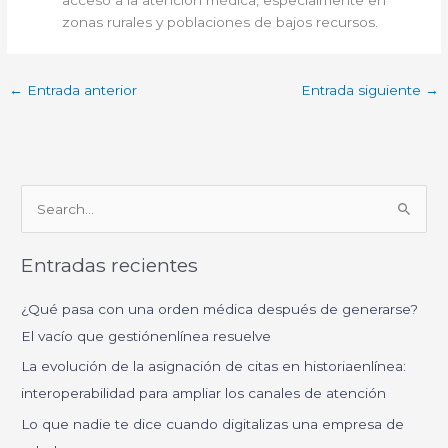
acceso a la atención médica, especialmente en
zonas rurales y poblaciones de bajos recursos.
←
Entrada anterior
Entrada siguiente
→
B
u
Entradas recientes
s
c
¿Qué pasa con una orden médica después de generarse?
a
El vacío que gestiónenlínea resuelve
r
La evolución de la asignación de citas en historiaenlínea:
p
interoperabilidad para ampliar los canales de atención
o
Lo que nadie te dice cuando digitalizas una empresa de
r