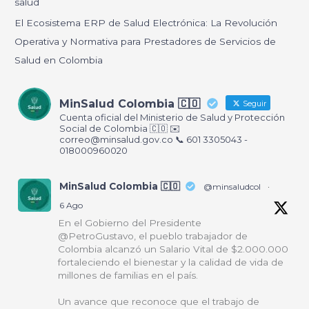
salud
:
El Ecosistema ERP de Salud Electrónica: La Revolución
Operativa y Normativa para Prestadores de Servicios de
Salud en Colombia
MinSalud Colombia 🇨🇴
Seguir
Cuenta oficial del Ministerio de Salud y Protección
Social de Colombia 🇨🇴 ✉️
correo@minsalud.gov.co
📞 601 3305043 -
018000960020
MinSalud Colombia 🇨🇴
@minsaludcol
·
6 Ago
En el Gobierno del Presidente
@PetroGustavo, el pueblo trabajador de
Colombia alcanzó un Salario Vital de $2.000.000
fortaleciendo el bienestar y la calidad de vida de
millones de familias en el país.
Un avance que reconoce que el trabajo de