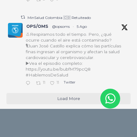
MinSalud Colombia 🇨🇴 Retuiteado
OPS/OMS
@opsoms
·
5 Ago
👃Respiramos todo el tiempo. Pero, ¿qué
ocurre cuando el aire está contaminado?
🎙️Juan José Castillo explica cómo las partículas
finas ingresan al organismo y afectan la salud
cardiovascular y cerebrovascular.
▶️Vea el episodio completo:
https://youtu.be/bubfM79pcQ8
#HablemosDeSalud
11
11
Twitter
Load More