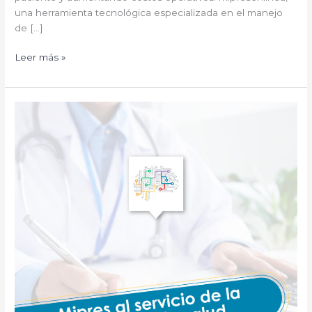
una herramienta tecnológica especializada en el manejo
de […]
Leer más »
Mipres
al
servicio
de
la
gestión
de
la
salud