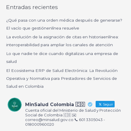
Entradas recientes
s
c
¿Qué pasa con una orden médica después de generarse?
a
El vacío que gestiónenlínea resuelve
r
La evolución de la asignación de citas en historiaenlínea:
p
interoperabilidad para ampliar los canales de atención
o
Lo que nadie te dice cuando digitalizas una empresa de
r
salud
:
El Ecosistema ERP de Salud Electrónica: La Revolución
Operativa y Normativa para Prestadores de Servicios de
Salud en Colombia
MinSalud Colombia 🇨🇴
Seguir
Cuenta oficial del Ministerio de Salud y Protección
Social de Colombia 🇨🇴 ✉️
correo@minsalud.gov.co
📞 601 3305043 -
018000960020