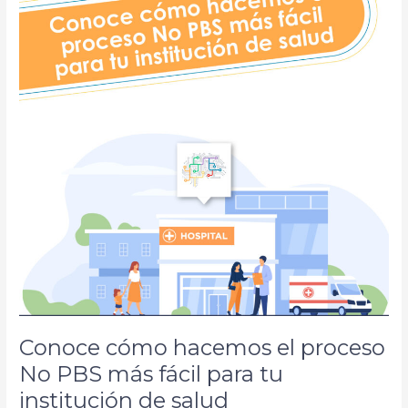
el
proceso
No
PBS
más
fácil
para
tu
institución
de
salud
Conoce cómo hacemos el proceso
No PBS más fácil para tu
institución de salud