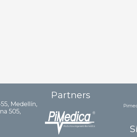
Partners
-55, Medellín,
Pime
ina 505,
S