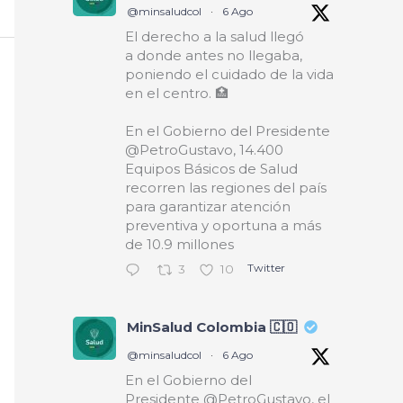
@minsaludcol
·
6 Ago
El derecho a la salud llegó
a donde antes no llegaba,
poniendo el cuidado de la vida
en el centro. 🏥
En el Gobierno del Presidente
@PetroGustavo, 14.400
Equipos Básicos de Salud
recorren las regiones del país
para garantizar atención
preventiva y oportuna a más
de 10.9 millones
Twitter
3
10
MinSalud Colombia 🇨🇴
@minsaludcol
·
6 Ago
En el Gobierno del
Presidente @PetroGustavo, el