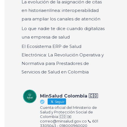
La evolución de la asignación de citas
r
en historiaenlínea: interoperabilidad
:
para ampliar los canales de atención
Lo que nadie te dice cuando digitalizas
una empresa de salud
El Ecosistema ERP de Salud
Electrónica: La Revolución Operativa y
Normativa para Prestadores de
Servicios de Salud en Colombia
MinSalud Colombia 🇨🇴
Seguir
Cuenta oficial del Ministerio de
Salud y Protección Social de
Colombia 🇨🇴 ✉️
correo@minsalud.gov.co
📞 601
3305043 - 018000960020