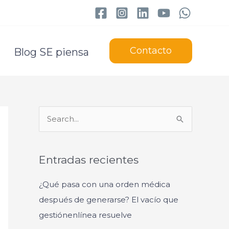
Contacto
Blog SE piensa
B
u
s
Entradas recientes
c
a
¿Qué pasa con una orden médica
r
después de generarse? El vacío que
p
gestiónenlínea resuelve
o