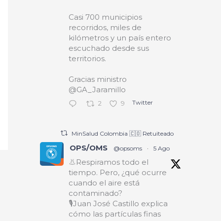
Casi 700 municipios
recorridos, miles de
kilómetros y un país entero
escuchado desde sus
territorios.
Gracias ministro
@GA_Jaramillo
Twitter
2
9
MinSalud Colombia 🇨🇴 Retuiteado
OPS/OMS
@opsoms
·
5 Ago
👃Respiramos todo el
tiempo. Pero, ¿qué ocurre
cuando el aire está
contaminado?
🎙️Juan José Castillo explica
cómo las partículas finas