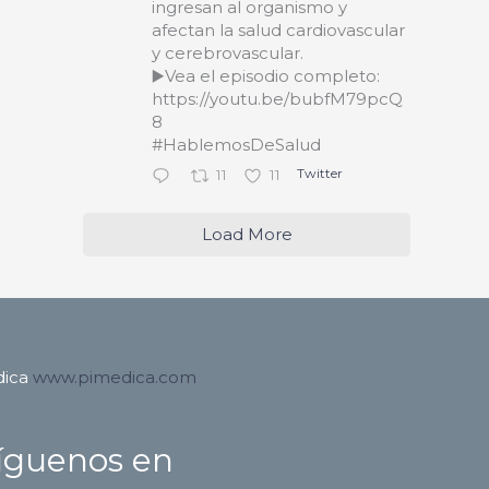
ingresan al organismo y
afectan la salud cardiovascular
y cerebrovascular.
▶️Vea el episodio completo:
https://youtu.be/bubfM79pcQ
8
#HablemosDeSalud
Twitter
11
11
Load More
dica
www.pimedica.com
íguenos en