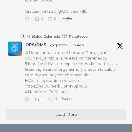
Gracias ministro @GA_Jaramillo
2
9
Twitter
MinSalud Colombia 🇨🇴 Retuiteado
OPS/OMS
@opsoms
·
5 Ago
👃Respiramos todo el tiempo. Pero, ¿qué
ocurre cuando el aire está contaminado?
🎙️Juan José Castillo explica cómo las partículas
finas ingresan al organismo y afectan la salud
cardiovascular y cerebrovascular.
▶️Vea el episodio completo:
https://youtu.be/bubfM79pcQ8
#HablemosDeSalud
11
11
Twitter
Load More