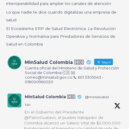
interoperabilidad para ampliar los canales de atención
o
Lo que nadie te dice cuando digitalizas una empresa de
r
salud
:
El Ecosistema ERP de Salud Electrónica: La Revolución
Operativa y Normativa para Prestadores de Servicios de
Salud en Colombia
MinSalud Colombia 🇨🇴
Seguir
Cuenta oficial del Ministerio de Salud y Protección
Social de Colombia 🇨🇴 ✉️
correo@minsalud.gov.co
📞 601 3305043 -
018000960020
MinSalud Colombia 🇨🇴
@minsaludcol
·
14h
En el Gobierno del Presidente
@PetroGustavo, el pueblo trabajador de
Colombia alcanzó un Salario Vital de $2.000.000
fortaleciendo el bienestar y la calidad de vida de