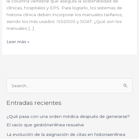
la columna vertebral que asegura la sostenibilidad de
clínicas, hospitales y EPS. Para lograrlo, los sistemas de
historia clínica deben incorporar los manuales tarifarios,
siendo los más usados: ISS2000 y SOAT. ¿Qué son los
manuales […]
Leer más »
B
u
Entradas recientes
s
c
¿Qué pasa con una orden médica después de generarse?
a
El vacío que gestiónenlínea resuelve
r
La evolución de la asignación de citas en historiaenlínea:
p