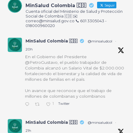
MinSalud Colombia 🇨🇴
Seguir
Cuenta oficial del Ministerio de Salud y Protección
Social de Colombia 🇨🇴 ✉️
correo@minsalud.gov.co
📞 601 3305043 -
018000960020
MinSalud Colombia 🇨🇴
@minsaludcol
·
20h
En el Gobierno del Presidente
@PetroGustavo, el pueblo trabajador de
Colombia alcanzó un Salario Vital de $2.000.000
fortaleciendo el bienestar y la calidad de vida de
millones de familias en el país.
Un avance que reconoce que el trabajo de
millones de colombianas y colombianos
1
Twitter
MinSalud Colombia 🇨🇴
@minsaludcol
·
21h