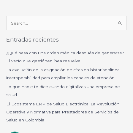
B
u
Entradas recientes
s
c
¿Qué pasa con una orden médica después de generarse?
a
El vacío que gestiónenlínea resuelve
r
La evolución de la asignación de citas en historiaenlínea:
p
interoperabilidad para ampliar los canales de atención
o
Lo que nadie te dice cuando digitalizas una empresa de
r
salud
:
El Ecosistema ERP de Salud Electrónica: La Revolución
Operativa y Normativa para Prestadores de Servicios de
Salud en Colombia