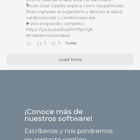
🎙️Juan José Castillo explica cómo las partículas
finas ingresan al organismo y afectan la salud
cardiovascular y cerebrovascular.
▶️Vea el episodio completo:
https://youtu.be/bubfM79pcQ8
#HablemosDeSalud
11
11
Twitter
Load More
¡Conoce más de
nuestros software!
Escríbenos y nos pondremos
en contacto contigo.