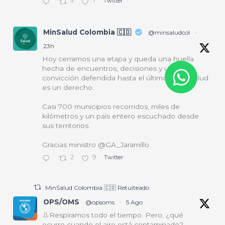
3
7
Twitter
MinSalud Colombia 🇨🇴
@minsaludcol
·
23h
Hoy cerramos una etapa y queda una huella
hecha de encuentros, decisiones y una
convicción defendida hasta el último día: la salud
es un derecho.
Casi 700 municipios recorridos, miles de
kilómetros y un país entero escuchado desde
sus territorios.
Gracias ministro @GA_Jaramillo
2
9
Twitter
MinSalud Colombia 🇨🇴 Retuiteado
OPS/OMS
@opsoms
·
5 Ago
👃Respiramos todo el tiempo. Pero, ¿qué
ocurre cuando el aire está contaminado?