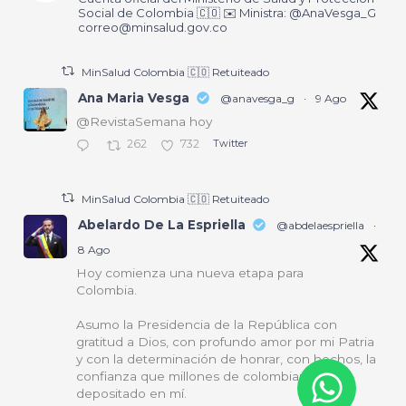
Social de Colombia 🇨🇴 ✉️ Ministra: @AnaVesga_G
correo@minsalud.gov.co
MinSalud Colombia 🇨🇴 Retuiteado
Ana Maria Vesga
@anavesga_g
·
9 Ago
@RevistaSemana hoy
262
732
Twitter
MinSalud Colombia 🇨🇴 Retuiteado
Abelardo De La Espriella
@abdelaespriella
·
8 Ago
Hoy comienza una nueva etapa para
Colombia.
Asumo la Presidencia de la República con
gratitud a Dios, con profundo amor por mi Patria
y con la determinación de honrar, con hechos, la
confianza que millones de colombianos han
depositado en mí.