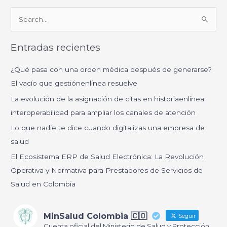
B
u
Entradas recientes
s
c
¿Qué pasa con una orden médica después de generarse?
a
El vacío que gestiónenlínea resuelve
r
La evolución de la asignación de citas en historiaenlínea:
p
interoperabilidad para ampliar los canales de atención
o
Lo que nadie te dice cuando digitalizas una empresa de
r
salud
:
El Ecosistema ERP de Salud Electrónica: La Revolución
Operativa y Normativa para Prestadores de Servicios de
Salud en Colombia
MinSalud Colombia 🇨🇴
Seguir
Cuenta oficial del Ministerio de Salud y Protección