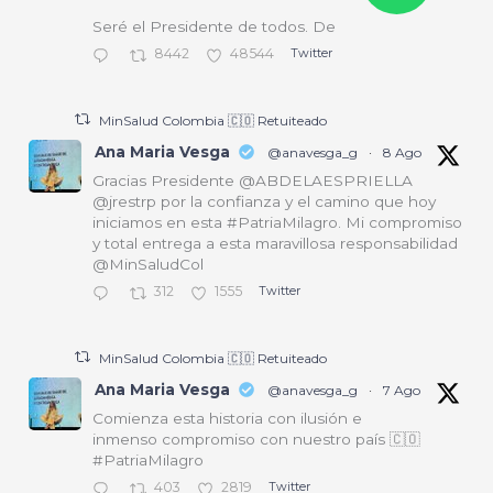
Seré el Presidente de todos. De
8442
48544
Twitter
MinSalud Colombia 🇨🇴 Retuiteado
Ana Maria Vesga
@anavesga_g
·
8 Ago
Gracias Presidente @ABDELAESPRIELLA
@jrestrp por la confianza y el camino que hoy
iniciamos en esta #PatriaMilagro. Mi compromiso
y total entrega a esta maravillosa responsabilidad
@MinSaludCol
312
1555
Twitter
MinSalud Colombia 🇨🇴 Retuiteado
Ana Maria Vesga
@anavesga_g
·
7 Ago
Comienza esta historia con ilusión e
inmenso compromiso con nuestro país 🇨🇴
#PatriaMilagro
403
2819
Twitter