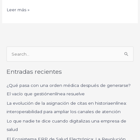
Leer más »
B
u
Entradas recientes
s
c
¿Qué pasa con una orden médica después de generarse?
a
El vacío que gestiónenlínea resuelve
r
La evolución de la asignación de citas en historiaenlínea:
p
interoperabilidad para ampliar los canales de atención
o
Lo que nadie te dice cuando digitalizas una empresa de
r
salud
:
El Ecosistema ERP de Salud Electrónica: La Revolución