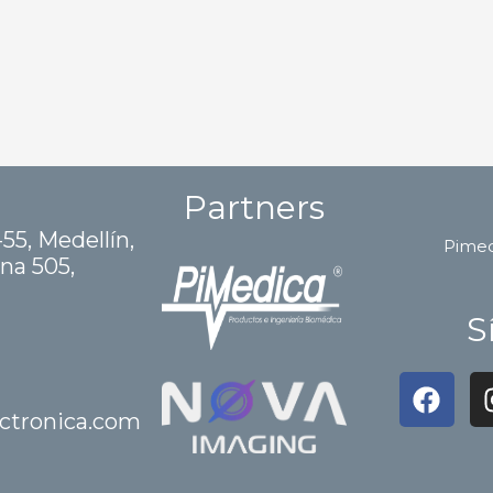
Partners
-55, Medellín,
Pime
ina 505,
S
F
a
ctronica.com
c
e