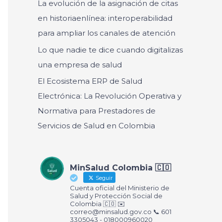
La evolución de la asignación de citas
r
en historiaenlínea: interoperabilidad
:
para ampliar los canales de atención
Lo que nadie te dice cuando digitalizas
una empresa de salud
El Ecosistema ERP de Salud
Electrónica: La Revolución Operativa y
Normativa para Prestadores de
Servicios de Salud en Colombia
MinSalud Colombia 🇨🇴
Seguir
Cuenta oficial del Ministerio de
Salud y Protección Social de
Colombia 🇨🇴 ✉️
correo@minsalud.gov.co
📞 601
3305043 - 018000960020