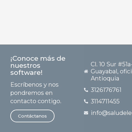
¡Conoce más de
Cl. 10 Sur #51a
nuestros
Guayabal, ofic
software!
Antioquia
Escríbenos y nos
3126176761
pondremos en
contacto contigo.
3114711455
info@saludele
Contáctanos