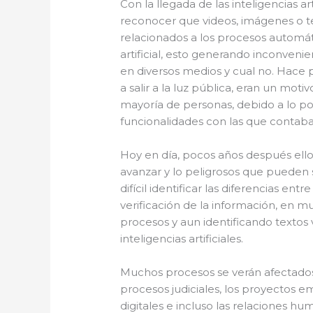
Con la llegada de las inteligencias a
reconocer que videos, imágenes o tex
relacionados a los procesos automát
artificial, esto generando inconven
en diversos medios y cual no. Hac
a salir a la luz pública, eran un mot
mayoría de personas, debido a lo poc
funcionalidades con las que contaba
Hoy en día, pocos años después ell
avanzar y lo peligrosos que pueden 
difícil identificar las diferencias e
verificación de la información, en m
procesos y aun identificando textos 
inteligencias artificiales.
Muchos procesos se verán afectados p
procesos judiciales, los proyectos em
digitales e incluso las relaciones hum