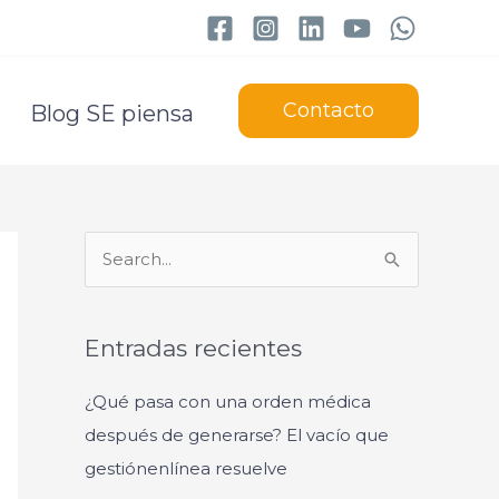
Contacto
Blog SE piensa
B
u
s
Entradas recientes
c
a
¿Qué pasa con una orden médica
r
después de generarse? El vacío que
p
gestiónenlínea resuelve
o