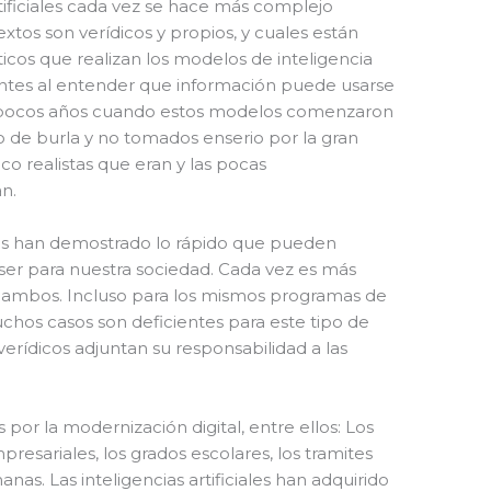
rtificiales cada vez se hace más complejo
tos son verídicos y propios, y cuales están
icos que realizan los modelos de inteligencia
ientes al entender que información puede usarse
e pocos años cuando estos modelos comenzaron
ivo de burla y no tomados enserio por la gran
o realistas que eran y las pocas
n.
os han demostrado lo rápido que pueden
ser para nuestra sociedad. Cada vez es más
ntre ambos. Incluso para los mismos programas de
uchos casos son deficientes para este tipo de
verídicos adjuntan su responsabilidad a las
or la modernización digital, entre ellos: Los
presariales, los grados escolares, los tramites
anas. Las inteligencias artificiales han adquirido