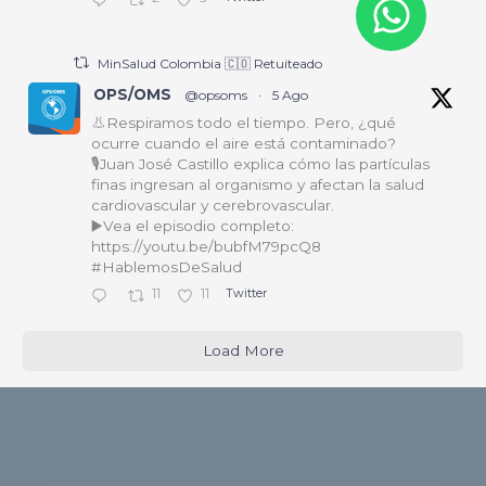
MinSalud Colombia 🇨🇴 Retuiteado
OPS/OMS
@opsoms
·
5 Ago
👃Respiramos todo el tiempo. Pero, ¿qué
ocurre cuando el aire está contaminado?
🎙️Juan José Castillo explica cómo las partículas
finas ingresan al organismo y afectan la salud
cardiovascular y cerebrovascular.
▶️Vea el episodio completo:
https://youtu.be/bubfM79pcQ8
#HablemosDeSalud
11
11
Twitter
Load More