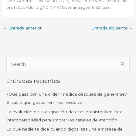
Rev. Gerenc.. Polí. Salud, 2017, 16 (32), pp. 34-50, disponible
en: https://doi.org/10.11144/Javeriana.rgps16-32.cssc.
←
Entrada anterior
Entrada siguiente
→
B
u
Entradas recientes
s
c
¿Qué pasa con una orden médica después de generarse?
a
El vacío que gestiónenlínea resuelve
r
La evolución de la asignación de citas en historiaenlínea:
p
interoperabilidad para ampliar los canales de atención
o
Lo que nadie te dice cuando digitalizas una empresa de
r