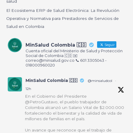
salud
:
El Ecosistema ERP de Salud Electrónica: La Revolución
Operativa y Normativa para Prestadores de Servicios de
Salud en Colombia
MinSalud Colombia 🇨🇴
Seguir
Cuenta oficial del Ministerio de Salud y Protección
Social de Colombia 🇨🇴 ✉️
correo@minsalud.gov.co
📞 601 3305043 -
018000960020
MinSalud Colombia 🇨🇴
@minsaludcol
·
12h
En el Gobierno del Presidente
@PetroGustavo, el pueblo trabajador de
Colombia alcanzó un Salario Vital de $2.000.000
fortaleciendo el bienestar y la calidad de vida de
millones de familias en el país.
Un avance que reconoce que el trabajo de