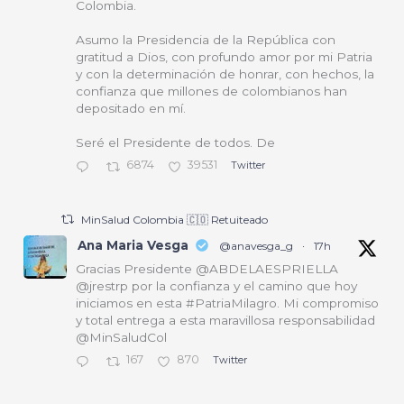
Colombia.
Asumo la Presidencia de la República con
gratitud a Dios, con profundo amor por mi Patria
y con la determinación de honrar, con hechos, la
confianza que millones de colombianos han
depositado en mí.
Seré el Presidente de todos. De
6874
39531
Twitter
MinSalud Colombia 🇨🇴 Retuiteado
Ana Maria Vesga
@anavesga_g
·
17h
Gracias Presidente @ABDELAESPRIELLA
@jrestrp por la confianza y el camino que hoy
iniciamos en esta #PatriaMilagro. Mi compromiso
y total entrega a esta maravillosa responsabilidad
@MinSaludCol
167
870
Twitter