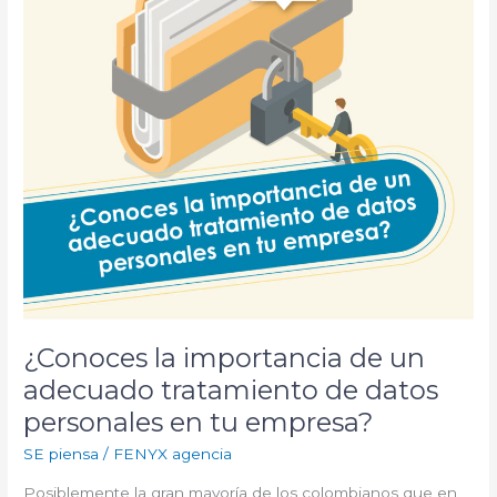
adecuado
tratamiento
de
datos
personales
en
tu
empresa?
¿Conoces la importancia de un
adecuado tratamiento de datos
personales en tu empresa?
SE piensa
/
FENYX agencia
Posiblemente la gran mayoría de los colombianos que en