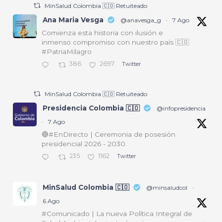
MinSalud Colombia 🇨🇴 Retuiteado
Ana Maria Vesga
@anavesga_g
·
7 Ago
Comienza esta historia con ilusión e
inmenso compromiso con nuestro país 🇨🇴
#PatriaMilagro
386
2697
Twitter
MinSalud Colombia 🇨🇴 Retuiteado
Presidencia Colombia 🇨🇴
@infopresidencia
·
7 Ago
🔴#EnDirecto | Ceremonia de posesión
presidencial 2026 - 2030.
235
1162
Twitter
MinSalud Colombia 🇨🇴
@minsaludcol
·
6 Ago
#Comunicado | La nueva Política Integral de