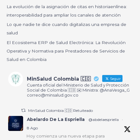
r
La evolución de la asignación de citas en historiaenlínea:
p
interoperabilidad para ampliar los canales de atención
o
Lo que nadie te dice cuando digitalizas una empresa de
r
salud
:
El Ecosistema ERP de Salud Electrónica: La Revolución
Operativa y Normativa para Prestadores de Servicios de
Salud en Colombia
MinSalud Colombia 🇨🇴
Seguir
Cuenta oficial del Ministerio de Salud y Protección
Social de Colombia 🇨🇴 ✉️ Ministra: @AnaVesga_G
correo@minsalud.gov.co
MinSalud Colombia 🇨🇴 Retuiteado
Abelardo De La Espriella
@abdelaespriella
·
8 Ago
Hoy comienza una nueva etapa para