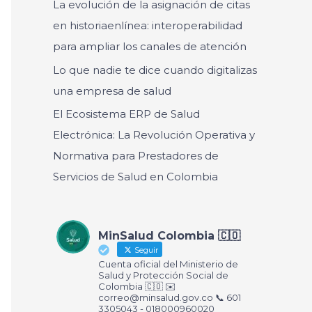
La evolución de la asignación de citas
r
en historiaenlínea: interoperabilidad
:
para ampliar los canales de atención
Lo que nadie te dice cuando digitalizas
una empresa de salud
El Ecosistema ERP de Salud
Electrónica: La Revolución Operativa y
Normativa para Prestadores de
Servicios de Salud en Colombia
MinSalud Colombia 🇨🇴
Seguir
Cuenta oficial del Ministerio de
Salud y Protección Social de
Colombia 🇨🇴 ✉️
correo@minsalud.gov.co
📞 601
3305043 - 018000960020