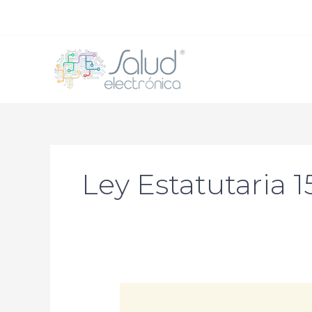
Ir
al
contenido
Ley Estatutaria 1
¿Conoces
la