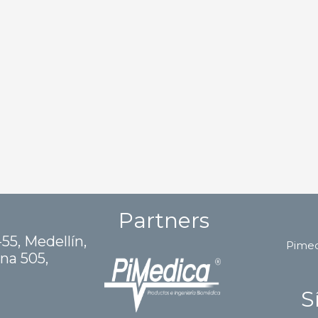
Partners
-55, Medellín,
Pime
ina 505,
S