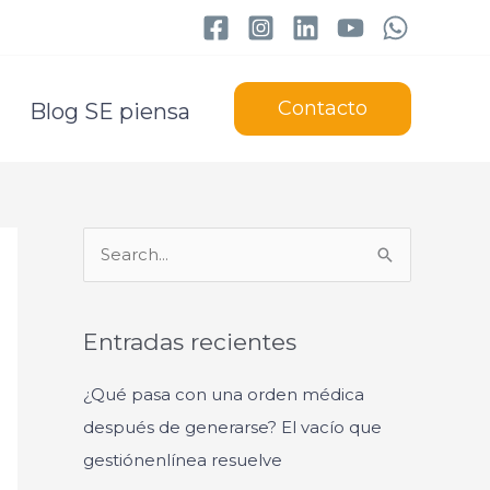
Contacto
Blog SE piensa
B
u
s
Entradas recientes
c
a
¿Qué pasa con una orden médica
r
después de generarse? El vacío que
p
gestiónenlínea resuelve
o