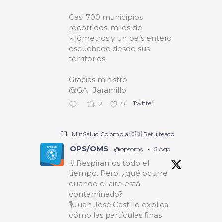
Casi 700 municipios
recorridos, miles de
kilómetros y un país entero
escuchado desde sus
territorios.
Gracias ministro
@GA_Jaramillo
Twitter
2
9
MinSalud Colombia 🇨🇴 Retuiteado
OPS/OMS
@opsoms
·
5 Ago
👃Respiramos todo el
tiempo. Pero, ¿qué ocurre
cuando el aire está
contaminado?
🎙️Juan José Castillo explica
cómo las partículas finas