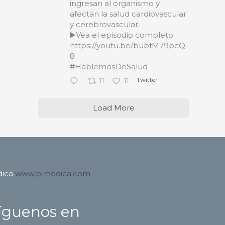
ingresan al organismo y
afectan la salud cardiovascular
y cerebrovascular.
▶️Vea el episodio completo:
https://youtu.be/bubfM79pcQ
8
#HablemosDeSalud
Twitter
11
11
Load More
dica
www.pimedica.com
íguenos en