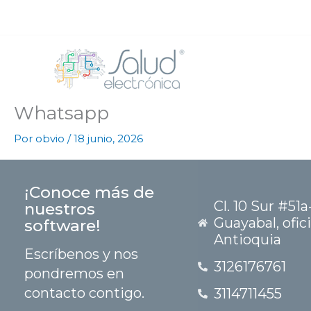
Ir
al
contenido
Whatsapp
Por
obvio
/
18 junio, 2026
¡Conoce más de
Cl. 10 Sur #51a
nuestros
Guayabal, ofic
software!
Antioquia
Escríbenos y nos
3126176761
pondremos en
contacto contigo.
3114711455