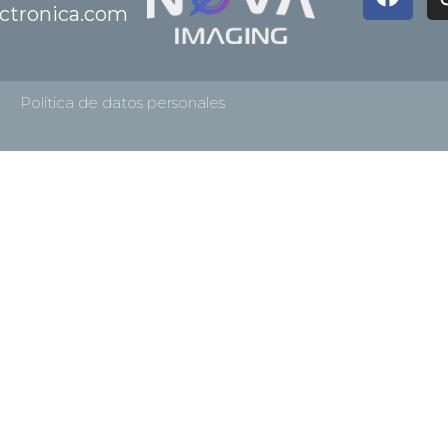
a
ctronica.com
c
e
b
o
Política de datos personales
o
k